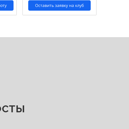
боту
Оставить заявку на клуб
осты