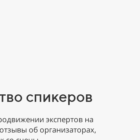
во спикеров
родвижении экспертов на
отзывы об организаторах,
ж со сцены