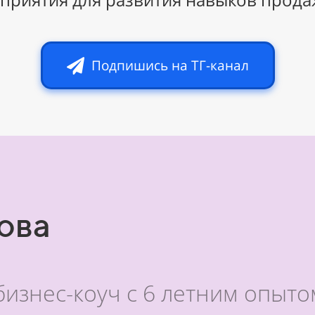
Подпишись на ТГ-канал
ова
знес-коуч с 6 летним опытом