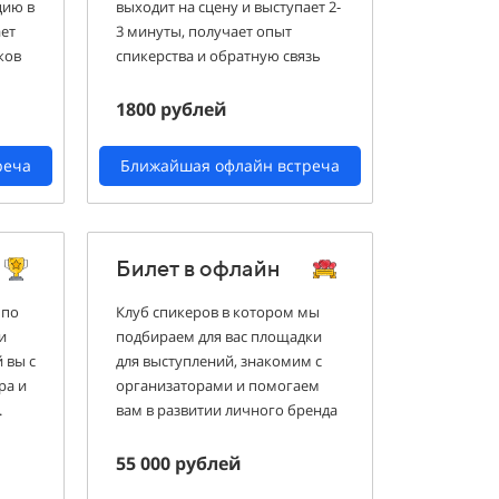
цию в
выходит на сцену и выступает 2-
ает
3 минуты, получает опыт
ков
спикерства и обратную связь
1800 рублей
реча
Ближайшая офлайн встреча
Билет в офлайн
 по
Клуб спикеров в котором мы
и
подбираем для вас площадки
 вы с
для выступлений, знакомим с
ра и
организаторами и помогаем
.
вам в развитии личного бренда
55 000 рублей