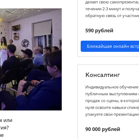
делает свою самопрезента
течении 2-3 минут и получ
обратную связь от участни
590 рублей
Ближайшая онлайн вст
Консалтинг
Индивидуальное обучение
публичным выступлениям 
продаж со сцены, в которой
нуля освоите навыки спике
упакуете свои презентации
х или
тия?
90 000 рублей
ые